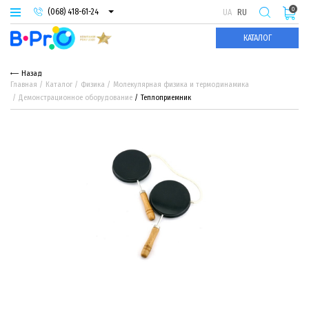
0
(068) 418-61-24
UA
RU
(093) 974-66-94
КАТАЛОГ
(095) 987-29-55
Назад
Главная
Каталог
Физика
Молекулярная физика и термодинамика
Демонстрационное оборудование
Теплоприемник