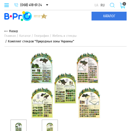
0
(068) 418-61-24
UA
RU
(093) 974-66-94
КАТАЛОГ
(095) 987-29-55
Назад
Главная
Каталог
География
Мебель и стенды
Комплект стендов "Природные зоны Украины"