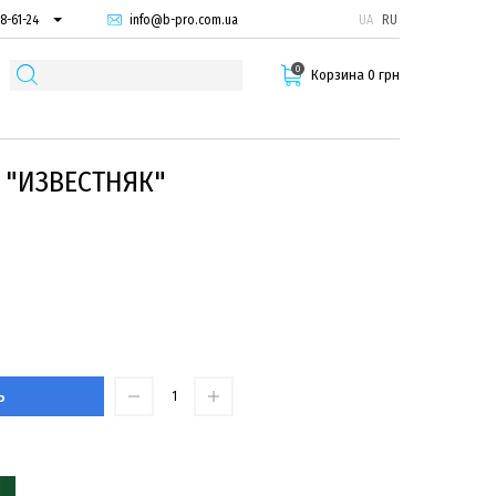
info@b-pro.com.ua
UA
RU
8-61-24
74-66-94
0
87-29-55
Корзина 0 грн
 "ИЗВЕСТНЯК"
Ь