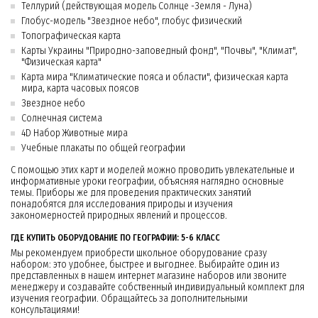
Теллурий (действующая модель Солнце -Земля - Луна)
Глобус-модель "Звездное небо", глобус физический
Топографическая карта
Карты Украины "Природно-заповедный фонд", "Почвы", "Климат",
"Физическая карта"
Карта мира "Климатические пояса и области", физическая карта
мира, карта часовых поясов
Звездное небо
Солнечная система
4D Набор Животные мира
Учебные плакаты по общей географии
С помощью этих карт и моделей можно проводить увлекательные и
информативные уроки географии, объясняя наглядно основные
темы. Приборы же для проведения практических занятий
понадобятся для исследования природы и изучения
закономерностей природных явлений и процессов.
ГДЕ КУПИТЬ ОБОРУДОВАНИЕ ПО ГЕОГРАФИИ: 5-6 КЛАСС
Мы рекомендуем приобрести школьное оборудование сразу
набором: это удобнее, быстрее и выгоднее. Выбирайте один из
представленных в нашем интернет магазине наборов или звоните
менеджеру и создавайте собственный индивидуальный комплект для
изучения географии. Обращайтесь за дополнительными
консультациями!