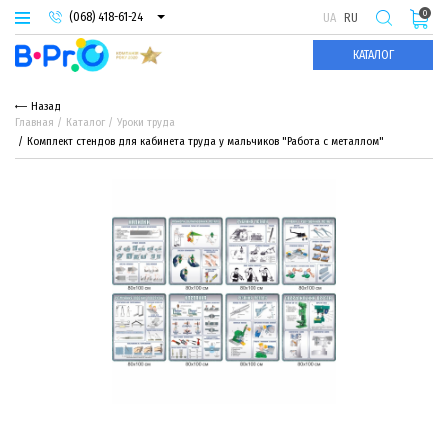
0
(068) 418-61-24
UA
RU
(093) 974-66-94
КАТАЛОГ
(095) 987-29-55
Назад
Главная
Каталог
Уроки труда
Комплект стендов для кабинета труда у мальчиков "Работа с металлом"