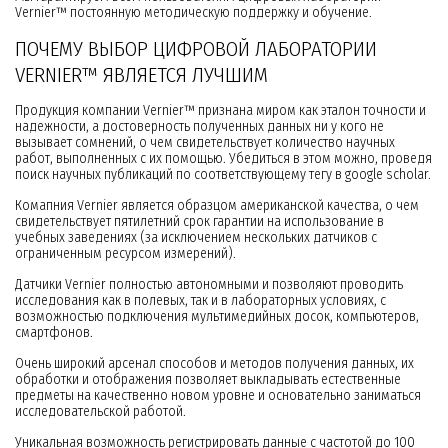
Vernier™ постоянную методическую поддержку и обучение.
ПОЧЕМУ ВЫБОР ЦИФРОВОЙ ЛАБОРАТОРИИ
VERNIER™ ЯВЛЯЕТСЯ ЛУЧШИМ
Продукция компании Vernier™ признана миром как эталон точности и
надежности, а достоверность полученных данных ни у кого не
вызывает сомнений, о чем свидетельствует количество научных
работ, выполненных с их помощью. Убедиться в этом можно, проведя
поиск научных публикаций по соответствующему тегу в google scholar.
Комапния Vernier является образцом американской качества, о чем
свидетельствует пятилетний срок гарантии на использование в
учебных заведениях (за исключением нескольких датчиков с
ограниченным ресурсом измерений).
Датчики Vernier полностью автономными и позволяют проводить
исследования как в полевых, так и в лабораторных условиях, с
возможностью подключения мультимедийных досок, компьютеров,
смартфонов.
Очень широкий арсенал способов и методов получения данных, их
обработки и отображения позволяет выкладывать естественные
предметы на качественно новом уровне и основательно заниматься
исследовательской работой.
Уникальная возможность регистрировать данные с частотой до 100