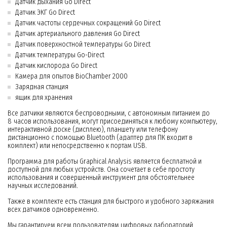
Датчик дыхания Go Direct
Датчик ЭКГ Go Direct
Датчик частоты сердечных сокращений Go Direct
Датчик артериального давления Go Direct
Датчик поверхностной температуры Go Direct
Датчик температуры Go-Direct
Датчик кислорода Go Direct
Камера для опытов BioChamber 2000
Зарядная станция
ящик для хранения
Все датчики являются беспроводными, с автономным питанием до
8 часов использования, могут присоединяться к любому компьютеру,
интерактивной доске (дисплею), планшету или телефону
дистанционно с помощью Bluetooth (адаптер для ПК входит в
комплект) или непосредственно к портам USB.
Программа для работы Graphical Analysis является бесплатной и
доступной для любых устройств. Она сочетает в себе простоту
использования и совершенный инструмент для обстоятельнее
научных исследований.
Также в комплекте есть станция для быстрого и удобного заряжания
всех датчиков одновременно.
Мы гарантируем всем пользователям цифровых лабораторий