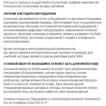
000 раз в секунду и осуществлять построение графика зависимости
показателей, полученных из двух датчиков.
ОБУЧЕНИЕ И МЕТОДИЧЕСКАЯ ПОДДЕРЖКА
Компания-дистрибьютор тесно сотрудничает со школами и ведущими
научными учреждениями Украины, обеспечивает всех пользователей
возможностью обучения, постоянной методической поддержкой с
использованием цифровых лабораторий в современном учебном
процессе, проводит семинары и тренинги, активно развивает YouTube
и Facebook блоги, постоянно осуществляет онлайн и телефонное
консультирование.
Кроме помощи в преподавательской деятельности,
мы предоставляем методологическую научную поддержку для
учителей, которые являются руководителями работ МАН.
ОСНОВНОЙ НАБОР ПО НЕОБХОДИМОСТИ МОЖЕТ БЫТЬ ДОУКОМПЛЕКТОВАН
Основной набор по необходимости может быть доукомплектован
следующим оборудованием: датчик паров этанола, датчик
напряжения мышечных сокращений и психогальванических
рефлексов, датчик влажности воздуха, концентрации кислорода в
воде и солености, влажности почвы. Эти и многие другие
специализированные датчики и сенсоры, которые позволят глубже
исследовать тему, вы можете найти на сайте производителя.
Остались вопросы? Обращайтесь к менеджерам интернет-магазина B-
Pro по телефону (044) 353-33-77.