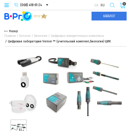
0
(068) 418-61-24
UA
RU
(093) 974-66-94
КАТАЛОГ
(095) 987-29-55
Назад
Главная
Каталог
Биология
Цифровые измерительные комплексы
Цифровая лаборатория Vernier ™ (учительский комплект,биология) ЦИК