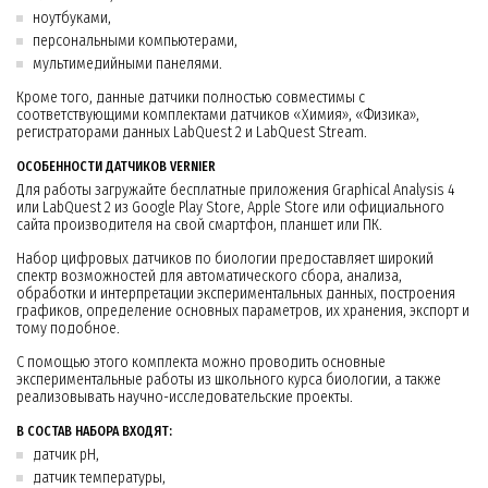
ноутбуками,
персональными компьютерами,
мультимедийными панелями.
Кроме того, данные датчики полностью совместимы с
соответствующими комплектами датчиков «Химия», «Физика»,
регистраторами данных LabQuest 2 и LabQuest Stream.
ОСОБЕННОСТИ ДАТЧИКОВ VERNIER
Для работы загружайте бесплатные приложения Graphical Analysis 4
или LabQuest 2 из Google Play Store, Apple Store или официального
сайта производителя на свой смартфон, планшет или ПК.
Набор цифровых датчиков по биологии предоставляет широкий
спектр возможностей для автоматического сбора, анализа,
обработки и интерпретации экспериментальных данных, построения
графиков, определение основных параметров, их хранения, экспорт и
тому подобное.
С помощью этого комплекта можно проводить основные
экспериментальные работы из школьного курса биологии, а также
реализовывать научно-исследовательские проекты.
В СОСТАВ НАБОРА ВХОДЯТ:
датчик pH,
датчик температуры,