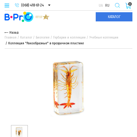
0
(068) 418-61-24
UA
RU
(093) 974-66-94
КАТАЛОГ
(095) 987-29-55
Назад
Главная
Каталог
Биология
Гербарии и коллекции
Учебные коллекции
Коллекция "Ракообразные" в прозрачном пластике