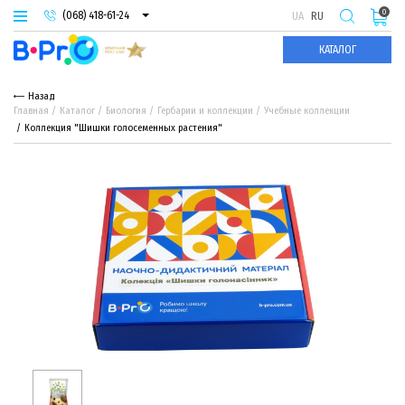
0
(068) 418-61-24
UA
RU
(093) 974-66-94
КАТАЛОГ
(095) 987-29-55
Назад
Главная
Каталог
Биология
Гербарии и коллекции
Учебные коллекции
Коллекция "Шишки голосеменных растения"