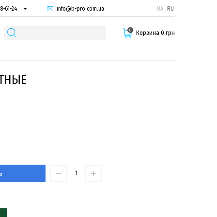
info@b-pro.com.ua
UA
RU
8-61-24
74-66-94
0
87-29-55
Корзина 0 грн
ТНЫЕ
Ь