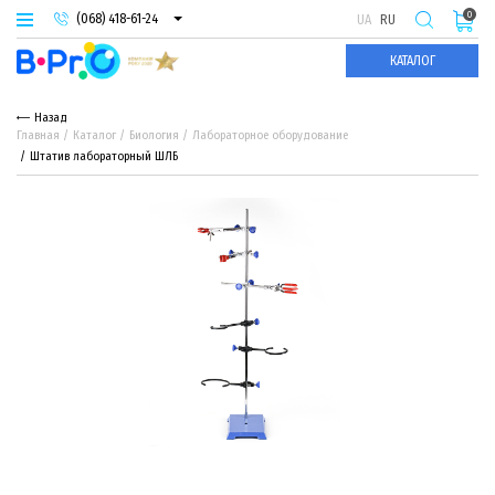
0
(068) 418-61-24
UA
RU
(093) 974-66-94
КАТАЛОГ
(095) 987-29-55
Назад
Главная
Каталог
Биология
Лабораторное оборудование
Штатив лабораторный ШЛБ