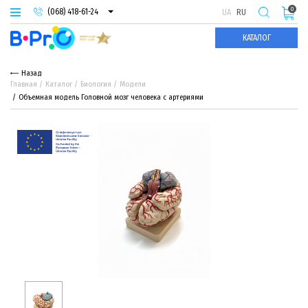
0
(068) 418-61-24
UA
RU
(093) 974-66-94
КАТАЛОГ
(095) 987-29-55
Назад
Главная
Каталог
Биология
Модели
Объемная модель Головной мозг человека с артериями