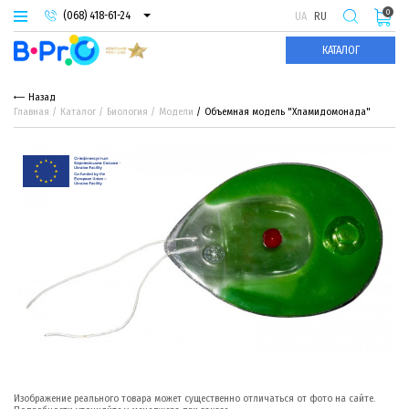
0
(068) 418-61-24
UA
RU
(093) 974-66-94
КАТАЛОГ
(095) 987-29-55
Назад
Главная
Каталог
Биология
Модели
Объемная модель "Хламидомонада"
Изображение реального товара может существенно отличаться от фото на сайте.