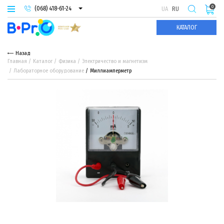
0
(068) 418-61-24
UA
RU
(093) 974-66-94
КАТАЛОГ
(095) 987-29-55
Назад
Главная
Каталог
Физика
Электричество и магнетизм
Лабораторное оборудование
Миллиамперметр