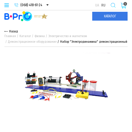
0
(068) 418-61-24
UA
RU
(093) 974-66-94
КАТАЛОГ
(095) 987-29-55
Назад
Главная
Каталог
Физика
Электричество и магнетизм
Демонстрационное оборудование
Набор "Электродинамика" демонстрационный