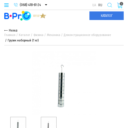
0
(068) 418-61-24
UA
RU
(093) 974-66-94
КАТАЛОГ
(095) 987-29-55
Назад
Главная
Каталог
Физика
Механика
Демонстрационное оборудование
Грузик наборный (1 кг)