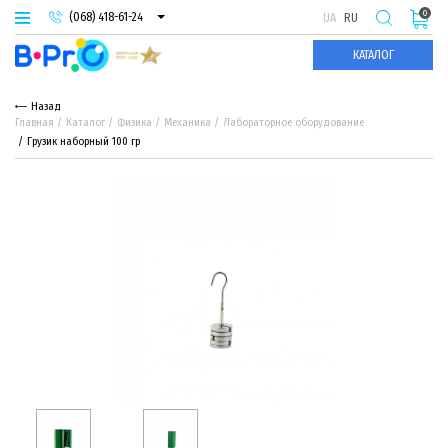
0
(068) 418-61-24
UA
RU
(093) 974-66-94
КАТАЛОГ
(095) 987-29-55
Назад
Главная
Каталог
Физика
Механика
Лабораторное оборудование
Грузик наборный 100 гр