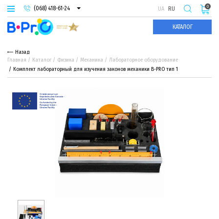
0
(068) 418-61-24
UA
RU
(093) 974-66-94
КАТАЛОГ
(095) 987-29-55
Назад
Главная
Каталог
Физика
Механика
Лабораторное оборудование
Комплект лабораторный для изучения законов механики B-PRO тип 1