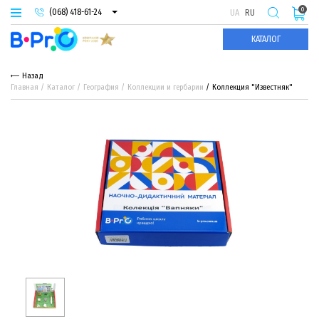
0
(068) 418-61-24
UA
RU
(093) 974-66-94
КАТАЛОГ
(095) 987-29-55
Назад
Главная
Каталог
География
Коллекции и гербарии
Коллекция "Известняк"