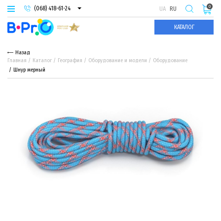
0
(068) 418-61-24
UA
RU
(093) 974-66-94
КАТАЛОГ
(095) 987-29-55
Назад
Главная
Каталог
География
Оборудование и модели
Оборудование
Шнур мерный