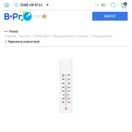
0
(068) 418-61-24
UA
RU
(093) 974-66-94
КАТАЛОГ
(095) 987-29-55
Назад
Главная
Каталог
География
Оборудование и модели
Оборудование
Термометр комнатный