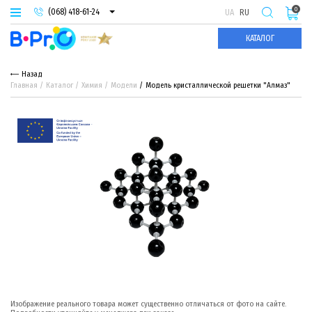
0
(068) 418-61-24
UA
RU
(093) 974-66-94
КАТАЛОГ
(095) 987-29-55
Назад
Главная
Каталог
Химия
Модели
Модель кристаллической решетки "Алмаз"
Изображение реального товара может существенно отличаться от фото на сайте.