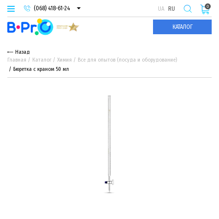
0
(068) 418-61-24
UA
RU
(093) 974-66-94
КАТАЛОГ
(095) 987-29-55
Назад
Главная
Каталог
Химия
Все для опытов (посуда и оборудование)
Бюретка с краном 50 мл