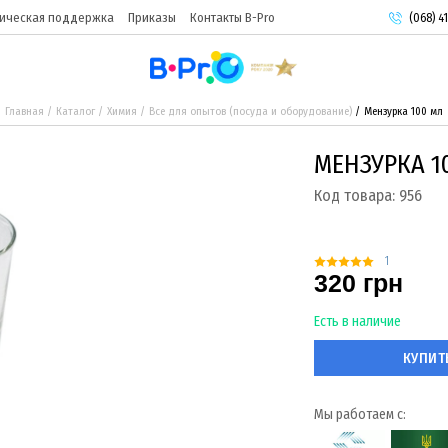
ическая поддержка
Приказы
Контакты B-Pro
(068) 41
(093) 9
(095) 9
Главная
Каталог
Химия
Все для опытов (посуда и оборудование)
Мензурка 100 мл
МЕНЗУРКА 1
Код товара:
956
1
320 грн
Есть в наличие
КУПИТ
Мы работаем с: