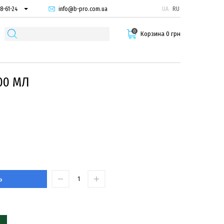
info@b-pro.com.ua
UA
RU
8-61-24
74-66-94
0
87-29-55
Корзина 0 грн
00 МЛ
Ь