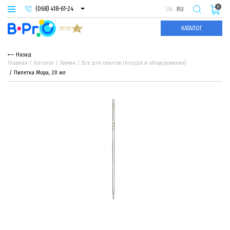
0
(068) 418-61-24
UA
RU
(093) 974-66-94
КАТАЛОГ
(095) 987-29-55
Назад
Главная
Каталог
Химия
Все для опытов (посуда и оборудование)
Пипетка Мора, 20 мл