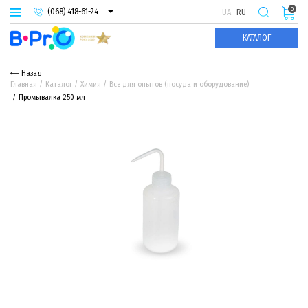
0
(068) 418-61-24
UA
RU
(093) 974-66-94
КАТАЛОГ
(095) 987-29-55
Назад
Главная
Каталог
Химия
Все для опытов (посуда и оборудование)
Промывалка 250 мл