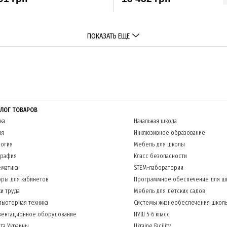
ПОКАЗАТЬ ЕЩЕ
АЛОГ ТОВАРОВ
ка
Начальная школа
ия
Инклюзивное образование
огия
Мебель для школы
графия
Класс безопасности
матика
STEM-лаборатории
ры для кабинетов
Программное обеспечение для ш
и труда
Мебель для детских садов
ьютерная техника
Системы жизнеобеспечения школ
зентационное оборудование
НУШ 5-6 класс
та Украины
Ukraine Facility