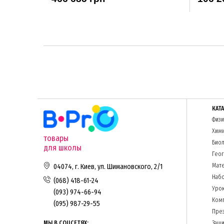
КАТ
Физи
Хим
товары
Биол
для школы
Гео
Мате
04074, г. Киев, ул. Шимановского, 2/1
Набо
(068) 418-61-24
Урок
(093) 974-66-94
Комп
(095) 987-29-55
Пре
МЫ В СОЦСЕТЯХ:
Защи