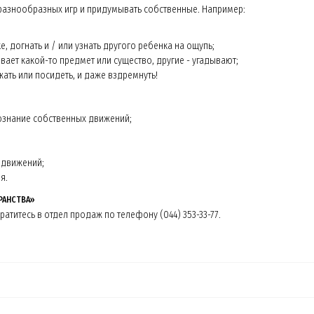
разнообразных игр и придумывать собственные. Например:
, догнать и / или узнать другого ребенка на ощупь;
вает какой-то предмет или существо, другие - угадывают;
ать или посидеть, и даже вздремнуть!
знание собственных движений;
 движений;
я.
РАНСТВА»
атитесь в отдел продаж по телефону (044) 353-33-77.