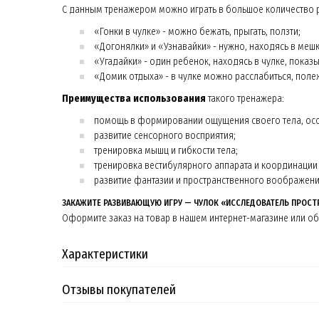
С данным тренажером можно играть в большое количество 
«Гонки в чулке» - можно бежать, прыгать, ползти;
«Догонялки» и «Узнавайки» - нужно, находясь в мешке
«Угадайки» - один ребенок, находясь в чулке, показы
«Домик отдыха» - в чулке можно расслабиться, полеж
Преимущества использования
такого тренажера:
помощь в формировании ощущения своего тела, осо
развитие сенсорного восприятия;
тренировка мышц и гибкости тела;
тренировка вестибулярного аппарата и координации
развитие фантазии и пространственного воображени
ЗАКАЖИТЕ РАЗВИВАЮЩУЮ ИГРУ — ЧУЛОК «ИССЛЕДОВАТЕЛЬ ПРОСТ
Оформите заказ на товар в нашем интернет-магазине или обр
Характеристики
Отзывы покупателей