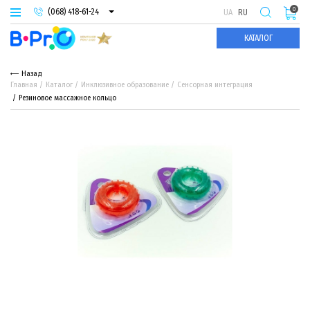
0
(068) 418-61-24
UA
RU
(093) 974-66-94
КАТАЛОГ
(095) 987-29-55
Назад
Главная
Каталог
Инклюзивное образование
Сенсорная интеграция
Резиновое массажное кольцо