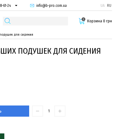
info@b-pro.com.ua
UA
RU
8-61-24
74-66-94
0
87-29-55
Корзина 0 грн
подушек для сидения
ЬШИХ ПОДУШЕК ДЛЯ СИДЕНИЯ
Ь