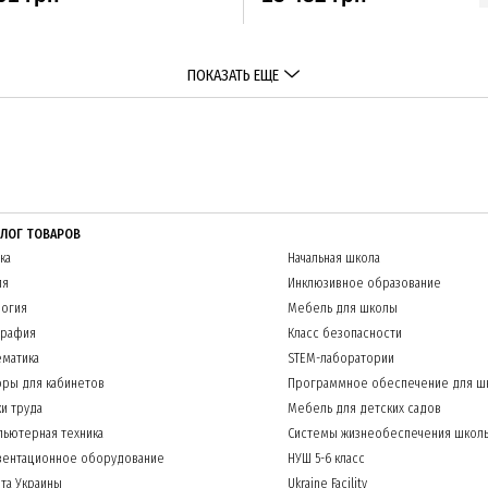
ПОКАЗАТЬ ЕЩЕ
АЛОГ ТОВАРОВ
ка
Начальная школа
ия
Инклюзивное образование
огия
Мебель для школы
графия
Класс безопасности
матика
STEM-лаборатории
ры для кабинетов
Программное обеспечение для ш
и труда
Мебель для детских садов
ьютерная техника
Системы жизнеобеспечения школ
зентационное оборудование
НУШ 5-6 класс
та Украины
Ukraine Facility