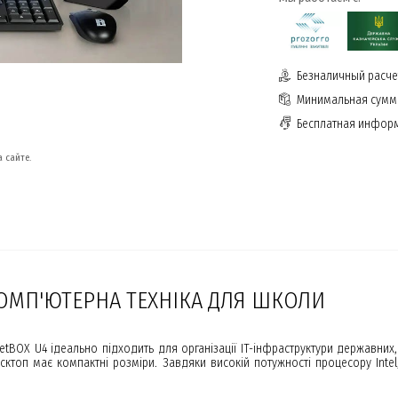
Безналичный расчет
Минимальная сумма
Бесплатная инфор
 сайте.
ОМП'ЮТЕРНА ТЕХНІКА ДЛЯ ШКОЛИ
tBOX U4 ідеально підходить для організації IT-інфраструктури державних,
есктоп має компактні розміри. Завдяки високій потужності процесору Inte