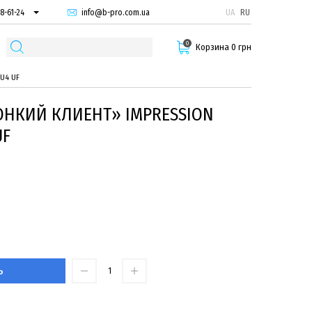
info@b-pro.com.ua
UA
RU
8-61-24
74-66-94
0
87-29-55
Корзина 0 грн
 U4 UF
ОНКИЙ КЛИЕНТ» IMPRESSION
UF
Ь