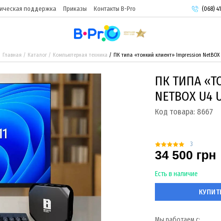
ическая поддержка
Приказы
Контакты B-Pro
(068) 41
(093) 9
(095) 9
Главная
Каталог
Компьютерная техника
ПК типа «тонкий клиент» Impression NetBOX
ПК ТИПА «Т
NETBOX U4 
Код товара:
8667
3
34 500 грн
Есть в наличие
КУПИТ
Мы работаем с: