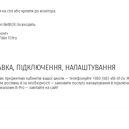
а стіл або кріпити до монітора.
on NetBOX U4 входить:
ієнт»
Win 11 Pro
АВКА, ПІДКЛЮЧЕННЯ, НАЛАШТУВАННЯ
их предметних кабінетів вашої школи — телефонуйте +380 (68) 418-61-24
ити доставку й за необхідності — замовити послугу налаштування й підключе
агазині B-Pro — завітайте на сайт!