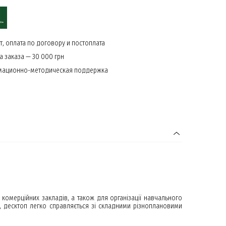
, оплата по договору и постоплата
 заказа — 30 000 грн
мационно-методическая поддержка
 комерційних закладів, а також для організації навчального
l, десктоп легко справляється зі складними різноплановими