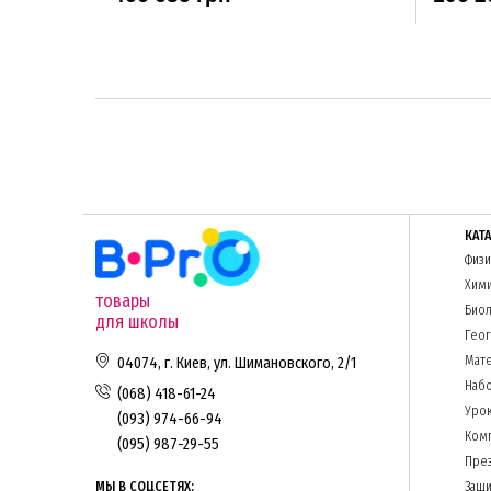
КАТ
Физи
Хим
товары
Биол
для школы
Гео
Мате
04074, г. Киев, ул. Шимановского, 2/1
Набо
(068) 418-61-24
Урок
(093) 974-66-94
Комп
(095) 987-29-55
Пре
МЫ В СОЦСЕТЯХ:
Защи