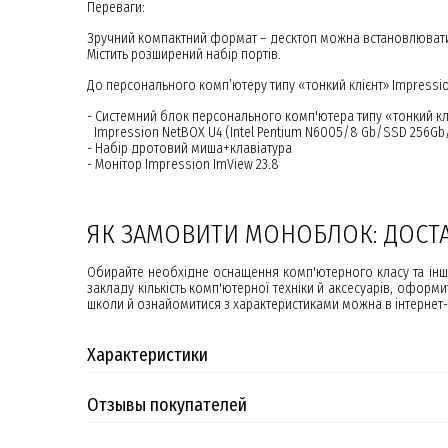
Переваги:
Зручний компактний формат – десктоп можна встановлювати н
Містить розширений набір портів.
До персонального комп’ютеру типу «тонкий клієнт» Impressi
- Системний блок персонального комп'ютера типу «тонкий кл
Impression NetBOX U4 (Intel Pentium N6005/8 Gb/SSD 256Gb/
- Набір дротовий миша+клавіатура
- Монітор Impression ImView 23.8
ЯК ЗАМОВИТИ МОНОБЛОК: ДОСТ
Обирайте необхідне оснащення комп'ютерного класу та інш
закладу кількість комп'ютерної техніки й аксесуарів, оформ
школи й ознайомитися з характеристиками можна в інтернет-м
Характеристики
Отзывы покупателей