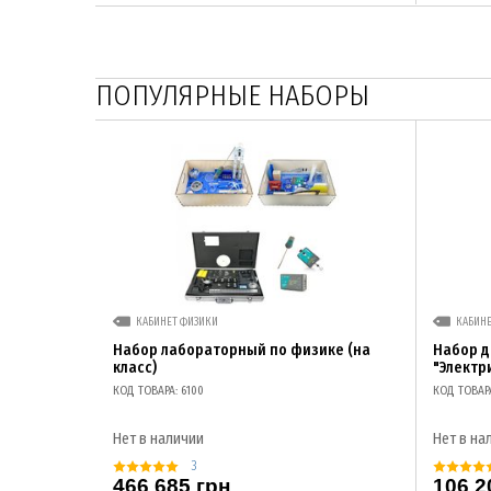
ПОПУЛЯРНЫЕ НАБОРЫ
КАБИНЕТ ФИЗИКИ
КАБИН
Набор лабораторный по физике (на
Набор 
класс)
"Электр
КОД ТОВАРА: 6100
КОД ТОВАР
Нет в наличии
Нет в на
3
466 685 грн
106 2