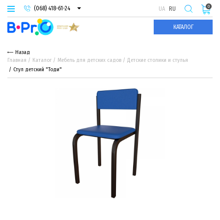
0
(068) 418-61-24
UA
RU
(093) 974-66-94
КАТАЛОГ
(095) 987-29-55
Назад
Главная
Каталог
Мебель для детских садов
Детские столики и стулья
Стул детский "Тоди"