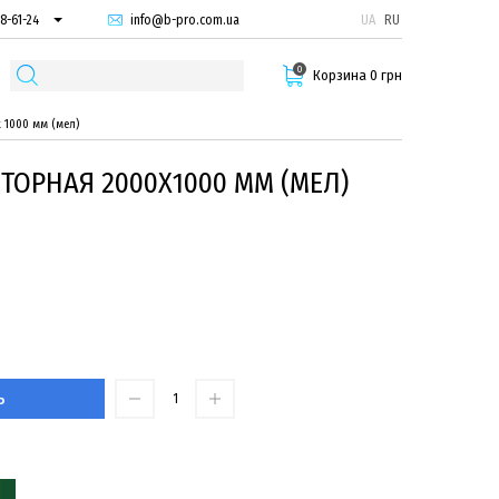
info@b-pro.com.ua
UA
RU
8-61-24
74-66-94
0
87-29-55
Корзина 0 грн
 1000 мм (мел)
ТОРНАЯ 2000Х1000 ММ (МЕЛ)
Ь