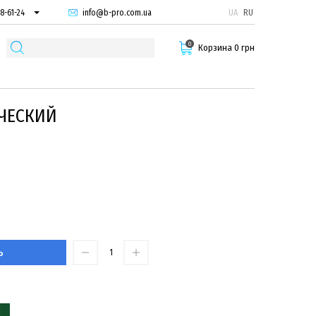
info@b-pro.com.ua
UA
RU
8-61-24
74-66-94
0
87-29-55
Корзина 0 грн
ИЧЕСКИЙ
Ь