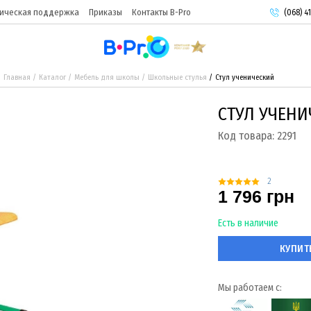
ическая поддержка
Приказы
Контакты B-Pro
(068) 41
(093) 9
(095) 9
Главная
Каталог
Мебель для школы
Школьные стулья
Стул ученический
СТУЛ УЧЕН
Код товара:
2291
2
1 796 грн
Есть в наличие
КУПИТ
Мы работаем с: