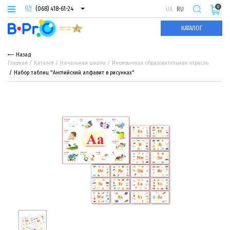
0
(068) 418-61-24
UA
RU
(093) 974-66-94
КАТАЛОГ
(095) 987-29-55
Назад
Главная
Каталог
Начальная школа
Иноязычная образовательная отрасль
Набор таблиц "Английский алфавит в рисунках"