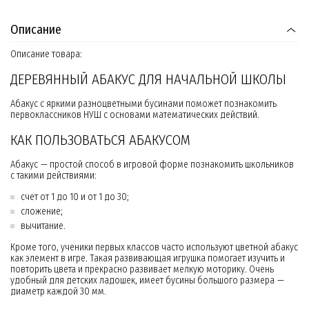
Описание
Описание товара:
ДЕРЕВЯННЫЙ АБАКУС ДЛЯ НАЧАЛЬНОЙ ШКОЛЫ
Абакус с яркими разноцветными бусинами поможет познакомить
первоклассников НУШ с основами математических действий.
КАК ПОЛЬЗОВАТЬСЯ АБАКУСОМ
Абакус — простой способ в игровой форме познакомить школьников
с такими действиями:
счет от 1 до 10 и от 1 до 30;
сложение;
вычитание.
Кроме того, ученики первых классов часто используют цветной абакус
как элемент в игре. Такая развивающая игрушка помогает изучить и
повторить цвета и прекрасно развивает мелкую моторику. Очень
удобный для детских ладошек, имеет бусины большого размера —
диаметр каждой 30 мм.