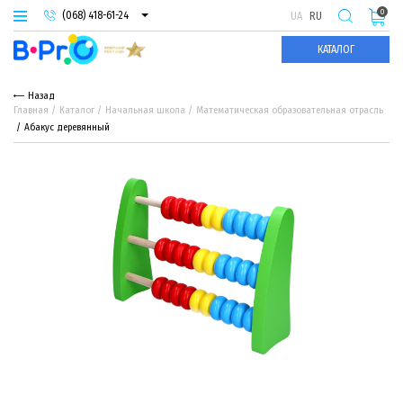
0
(068) 418-61-24
UA
RU
(093) 974-66-94
КАТАЛОГ
(095) 987-29-55
Назад
Главная
Каталог
Начальная школа
Математическая образовательная отрасль
Абакус деревянный