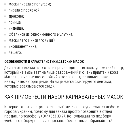
маски пирата с попугаем;
пирата с повязкой;
дракона;
принца;
индейца;
Обеликса из одноименного мультика,
маски лего Ниндзяго (2 шт),
инопланетянина;
лешего.
ОСОБЕННОСТИ И ХАРАКТЕРИСТИКИ ДЕТСКИХ МАСОК
Для изготовления всех масок производитель использует мягкий фетр,
который не вызывает на лице раздражений и очень приятен к коже.
Материал очень износостойкий и хорошо выдерживает даже
неаккуратное обращение. На лице маска фиксируется лентами,
которые завязываются сзади.
КАК ПРИОБРЕСТИ НАБОР КАРНАВАЛЬНЫХ МАСОК
Интернет-магазин b-pro.com.ua заботится о покупателях из любого
города Украины, поэтому для заказа просто позвоните в отдел
продаж по телефону (044) 353-33-77. Консультации по подбору
учебного оборудования и доставка бесплатные, обращайтесь!