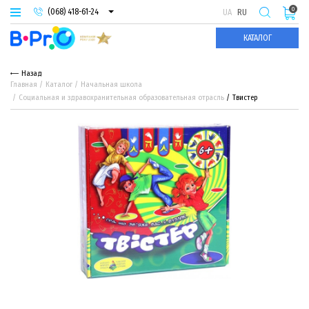
0
(068) 418-61-24
UA
RU
(093) 974-66-94
КАТАЛОГ
(095) 987-29-55
Назад
Главная
Каталог
Начальная школа
Социальная и здравохранительная образовательная отрасль
Твистер