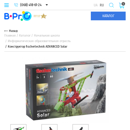
0
(068) 418-61-24
UA
RU
(093) 974-66-94
КАТАЛОГ
(095) 987-29-55
Назад
Главная
Каталог
Начальная школа
Информатическая образовательная отрасль
Конструктор fischertechnik ADVANCED Solar