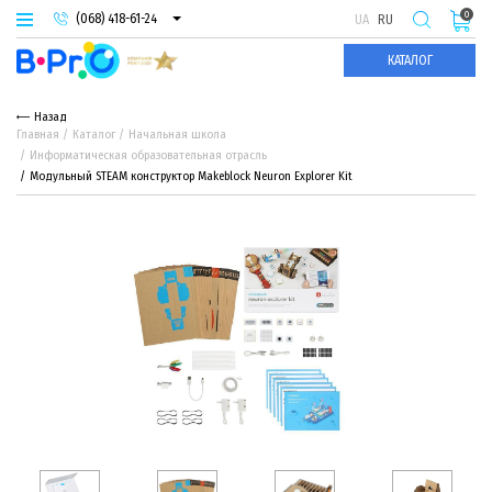
0
(068) 418-61-24
UA
RU
(093) 974-66-94
КАТАЛОГ
(095) 987-29-55
Назад
Главная
Каталог
Начальная школа
Информатическая образовательная отрасль
Модульный STEAM конструктор Makeblock Neuron Explorer Kit