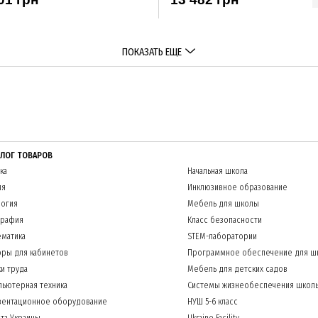
ПОКАЗАТЬ ЕЩЕ
АЛОГ ТОВАРОВ
ка
Начальная школа
ия
Инклюзивное образование
огия
Мебель для школы
графия
Класс безопасности
матика
STEM-лаборатории
ры для кабинетов
Программное обеспечение для ш
и труда
Мебель для детских садов
ьютерная техника
Системы жизнеобеспечения школ
зентационное оборудование
НУШ 5-6 класс