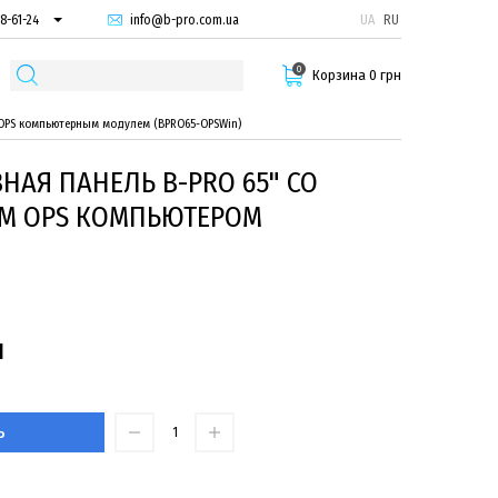
info@b-pro.com.ua
UA
RU
8-61-24
74-66-94
0
87-29-55
Корзина 0 грн
 OPS компьютерным модулем (BPRO65-OPSWin)
НАЯ ПАНЕЛЬ B-PRO 65" СО
М OPS КОМПЬЮТЕРОМ
н
Ь