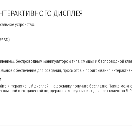
ИНТЕРАКТИВНОГО ДИСПЛЕЯ
сальное устройство:
6SSD),
еплением, беспроводным манипулятором типа «мышь» и беспроводной клав
аммное обеспечение для создания, просмотра и проигрывания интерактивн
Е
те интерактивный дисплей — а доставку получите бесплатно. Также можно 
сплатной методической поддержке и консультациях для всех клиентов B-Pr