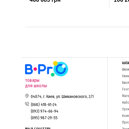
КАТ
Физи
Хим
товары
Биол
для школы
Гео
Мате
04074, г. Киев, ул. Шимановского, 2/1
Набо
(068) 418-61-24
Урок
(093) 974-66-94
Комп
(095) 987-29-55
Пре