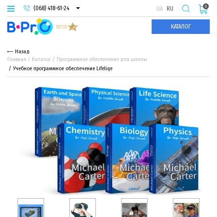
0
(068) 418-61-24
UA
RU
(093) 974-66-94
КАТАЛОГ
(095) 987-29-55
Назад
Главная
Каталог
Программное обеспечение для школы
Учебное программное обеспечение Lifeliqe