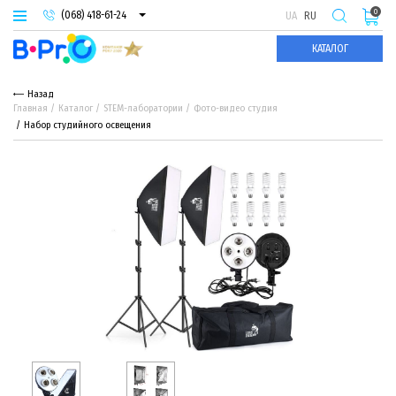
0
(068) 418-61-24
UA
RU
(093) 974-66-94
КАТАЛОГ
(095) 987-29-55
Назад
Главная
Каталог
STEM-лаборатории
Фото-видео студия
Набор студийного освещения