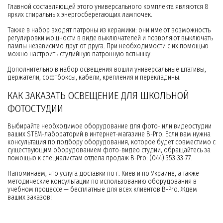
Главной составляющей этого универсального комплекта являются 8
ярких спиральных энергосберегающих лампочек.
Также в набор входят патроны из керамики: они имеют возможность
регулировки мощности в виде выключателей и позволяют выключать
лампы независимо друг от друга. При необходимости с их помощью
можно настроить студийную патронную вспышку.
Дополнительно в набор освещения вошли универсальные штативы,
держатели, софтбоксы, кабели, крепления и перекладины.
КАК ЗАКАЗАТЬ ОСВЕЩЕНИЕ ДЛЯ ШКОЛЬНОЙ
ФОТОСТУДИИ
Выбирайте необходимое оборудование для фото- или видеостудии
ваших STEM-лабораторий в интернет-магазине B-Pro. Если вам нужна
консультация по подбору оборудования, которое будет совместимо с
существующим оборудованием фото-видео студии, обращайтесь за
помощью к специалистам отдела продаж B-Pro: (044) 353-33-77.
Напоминаем, что услуга доставки по г. Киев и по Украине, а также
методические консультации по использованию оборудования в
учебном процессе — бесплатные для всех клиентов B-Pro. Ждем
ваших заказов!