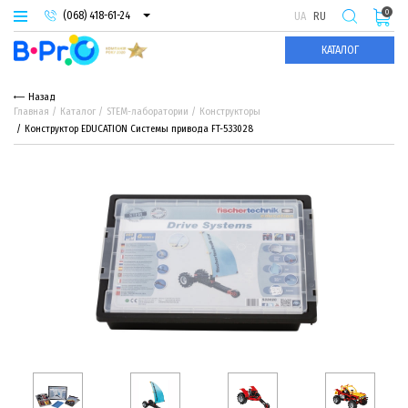
0
(068) 418-61-24
UA
RU
(093) 974-66-94
КАТАЛОГ
(095) 987-29-55
Назад
Главная
Каталог
STEM-лаборатории
Конструкторы
Конструктор EDUCATION Системы привода FT-533028