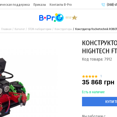
ическая поддержка
Приказы
Контакты B-Pro
(068) 41
(093) 9
(095) 9
Главная
Каталог
STEM-лаборатории
Конструкторы
Конструктор fischertechnik ROBOT
КОНСТРУКТО
HIGHTECH FT
Код товара:
7912
1
35 868 грн
Есть в наличие
КУПИТ
Мы работаем с: