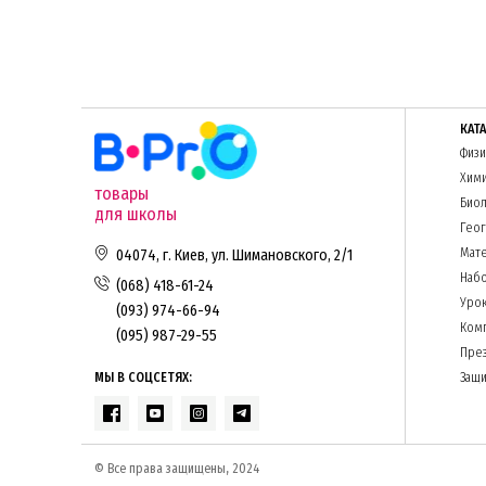
КАТ
Физи
Хим
товары
Биол
для школы
Гео
Мате
04074, г. Киев, ул. Шимановского, 2/1
Набо
(068) 418-61-24
Урок
(093) 974-66-94
Комп
(095) 987-29-55
Пре
МЫ В СОЦСЕТЯХ:
Защи
© Все права защищены, 2024