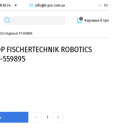
info@b-pro.com.ua
UA
RU
8-61-24
74-66-94
0
87-29-55
Корзина 0 грн
ICS Hightech FT-559895
Р FISCHERTECHNIK ROBOTICS
-559895
Ь