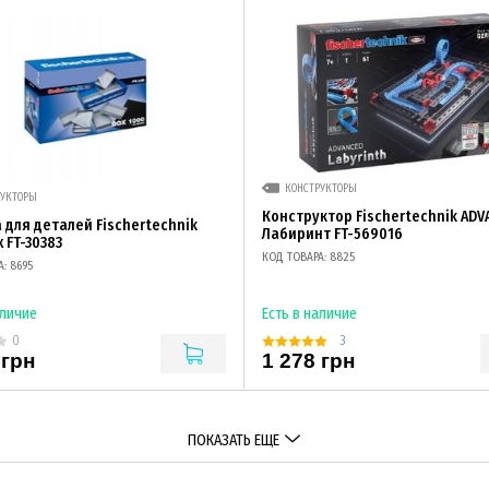
КОНСТРУКТОРЫ
РУКТОРЫ
Конструктор Fisсhertechnik AD
 для деталей Fisсhertechnik
Лабиринт FT-569016
 FT-30383
КОД ТОВАРА: 8825
: 8695
аличие
Есть в наличие
3
0
 грн
1 278 грн
ПОКАЗАТЬ ЕЩЕ