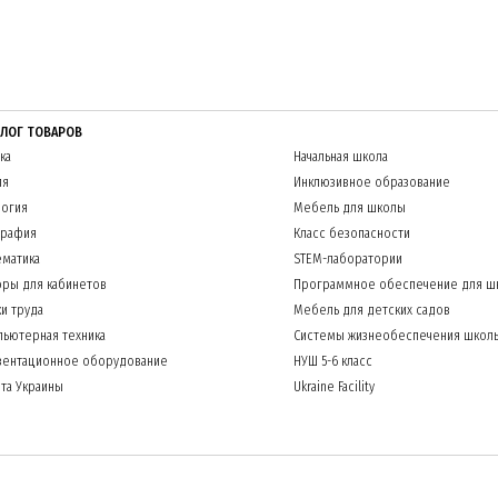
АЛОГ ТОВАРОВ
ка
Начальная школа
ия
Инклюзивное образование
огия
Мебель для школы
графия
Класс безопасности
матика
STEM-лаборатории
ры для кабинетов
Программное обеспечение для ш
и труда
Мебель для детских садов
ьютерная техника
Системы жизнеобеспечения школ
зентационное оборудование
НУШ 5-6 класс
та Украины
Ukraine Facility