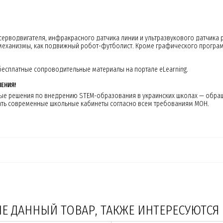
ерводвигателя, инфракрасного датчика линии и ультразвукового датчика р
механизмы, как подвижный робот-футболист. Кроме графического програм
бесплатные сопроводительные материалы на портале eLearning.
ЕНИЯ!
ые решения по внедрению STEM-образования в украинских школах — обращай
ть современные школьные кабинеты согласно всем требованиям МОН.
 ДАННЫЙ ТОВАР, ТАКЖЕ ИНТЕРЕСУЮТСЯ