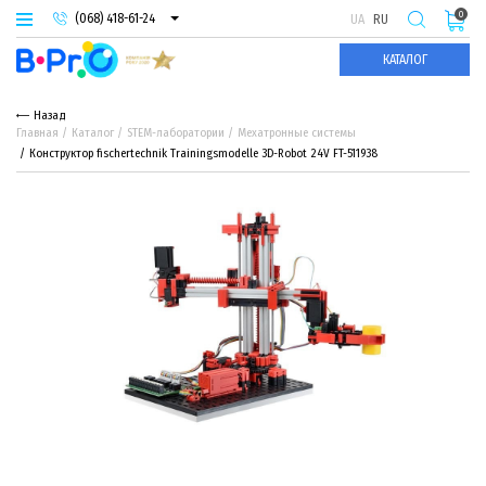
0
(068) 418-61-24
UA
RU
(093) 974-66-94
КАТАЛОГ
(095) 987-29-55
Назад
Главная
Каталог
STEM-лаборатории
Мехатронные системы
Конструктор fischertechnik Trainingsmodelle 3D-Robot 24V FT-511938