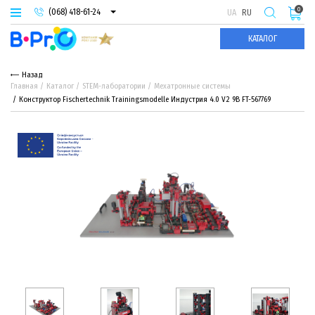
0
(068) 418-61-24
UA
RU
(093) 974-66-94
КАТАЛОГ
(095) 987-29-55
Назад
Главная
Каталог
STEM-лаборатории
Мехатронные системы
Конструктор Fisсhertechnik Trainingsmodelle Индустрия 4.0 V2 9В FT-567769