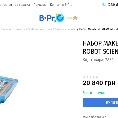
ическая поддержка
Приказы
Контакты B-Pro
(068) 41
(093) 9
(095) 9
Главная
Каталог
STEM-лаборатории
Учебные роботы
Набор Makeblock STEAM Educati
НАБОР MAKE
ROBOT SCIE
Код товара:
7836
0
20 840 грн
Есть в наличие
КУПИТ
Мы работаем с: