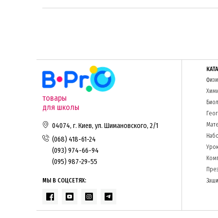
КАТ
Физи
Хим
товары
Биол
для школы
Гео
Мате
04074, г. Киев, ул. Шимановского, 2/1
Набо
(068) 418-61-24
Урок
(093) 974-66-94
Комп
(095) 987-29-55
Пре
МЫ В СОЦСЕТЯХ:
Защи