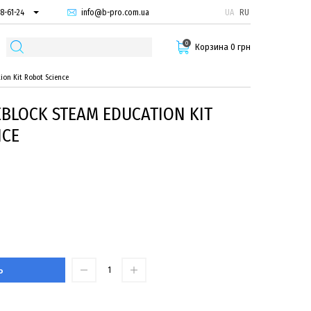
info@b-pro.com.ua
UA
RU
8-61-24
74-66-94
0
87-29-55
Корзина 0 грн
on Kit Robot Science
BLOCK STEAM EDUCATION KIT
NCE
Ь