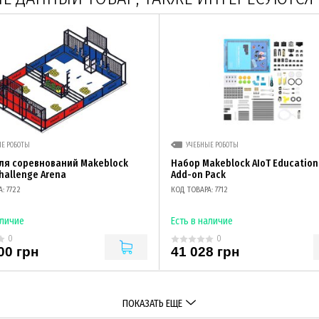
Е РОБОТЫ
УЧЕБНЫЕ РОБОТЫ
ля соревнований Makeblock
Набор Makeblock AIoT Education 
hallenge Arena
Add-on Pack
: 7722
КОД ТОВАРА: 7712
аличие
Есть в наличие
0
0
00 грн
41 028 грн
ПОКАЗАТЬ ЕЩЕ