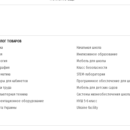
АЛОГ ТОВАРОВ
ка
Начальная школа
ия
Инклюзивное образование
огия
Мебель для школы
графия
Класс безопасности
матика
STEM-лаборатории
ры для кабинетов
Программное обеспечение для ш
и труда
Мебель для детских садов
ьютерная техника
Системы жизнеобеспечения школ
зентационное оборудование
НУШ 5-6 класс
та Украины
Ukraine Facility