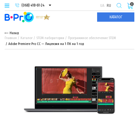
0
(068) 418-61-24
UA
RU
(093) 974-66-94
КАТАЛОГ
(095) 987-29-55
Назад
Главная
Каталог
STEM-лаборатории
Программное обеспечение STEM
Adobe Premiere Pro CC — Лицензия на 1 ПК на 1 год