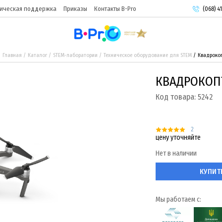
ическая поддержка
Приказы
Контакты B-Pro
(068) 41
(093) 9
(095) 9
Главная
Каталог
STEM-лаборатории
Техническое оборудование для STEM
Квадрокоп
КВАДРОКОПТ
Код товара:
5242
2
цену уточняйте
Нет в наличии
КУПИТ
Мы работаем с: