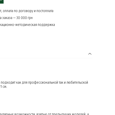
, оплата по договору и постоплата
 заказа — 30 000 грн
мационно-методическая поддержка
о подходит как для профессиональной так и любительской
1 см.
пулярные возможности, взятые от предыдущих моделей, а