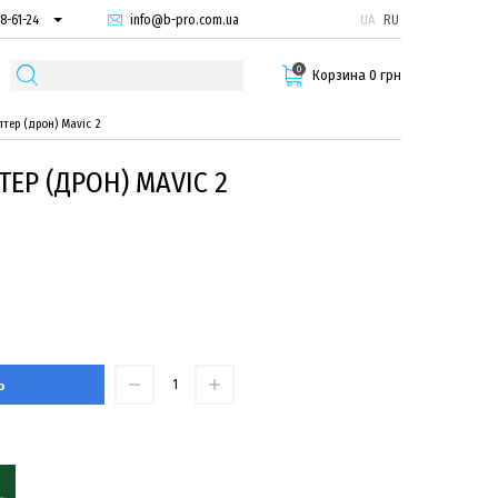
info@b-pro.com.ua
UA
RU
8-61-24
74-66-94
0
87-29-55
Корзина 0 грн
тер (дрон) Mavic 2
ЕР (ДРОН) MAVIC 2
Ь