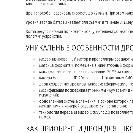
также несколько новых.
Дрон способен развивать скорость до 72 км/ч. При этом мак
Уровня заряда батареи хватает для съемки в течение 31 мину
Когда ресурс питания подходит к концу, интеллектуальная с
поломки устройства.
УНИКАЛЬНЫЕ ОСОБЕННОСТИ ДРО
модернизированный мотор и пропеллеры создают ме
матрица формата 1" помещена в миниатюрный форм-
максимальное разрешение составляет 20MP, за счет ч
камера Hasselblad L1D-20c снащена 1-дюймовым CMOS-
дрон создает четыре вида панорам: сферическую, го
модификация поддерживает режимы «Бумеранг» и «Ас
искажений;
обновленная система слежения, в основе которой л
между ними и камерой оказываются препятствия;
технология передачи видео OcuSync 2.0 позволяет тр
помех.
КАК ПРИОБРЕСТИ ДРОН ДЛЯ ШК