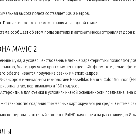
симальная высота полета составляет 6000 метров.
т. Почти столько же он сможет зависать в одной точке.
истема сообщает об этом пользователю и автоматически отправляет дрон к м
НА MAVIC 2
ньше шума, а усовершенствованные летные характеристики позволяют доб
фактор, благодаря чему дрон снимает видео в 4К-формате и делает фото
его обеспечивается получение резких и четких кадров;
сенсором и уникальной технологией Hasselblad Natural Color Solution (H
ризонтальную, вертикальную и 180 градусов;
тероид», а для съемки в условиях низкой освещенности предназначена опц
ежит технология создания трехмерных карт окружающей среды. Система са
анспортировать отснятый контент в FullHD-качестве и на расстоянии до 8 
ОЛЫ