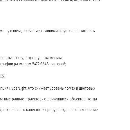
есту взлета, за счет чего минимизируется вероятность
ираться к труднодоступным местам;
графии размером 5472×3648 пикселей;
NCS)
ия HyperLight, что снижает уровень помех и цветовых
ма выстраивает траекторию движущихся объектов, когда
км, сохраняя его качество и предупреждая возникновение