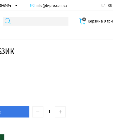
info@b-pro.com.ua
UA
RU
8-61-24
74-66-94
0
87-29-55
Корзина 0 грн
БЗИК
Ь